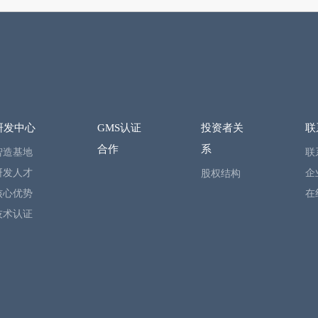
研发中心
GMS认证
投资者关
联
合作
系
智造基地
联
研发人才
企
股权结构
核心优势
在
技术认证